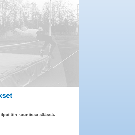
kset
lpailtiin kauniissa säässä.