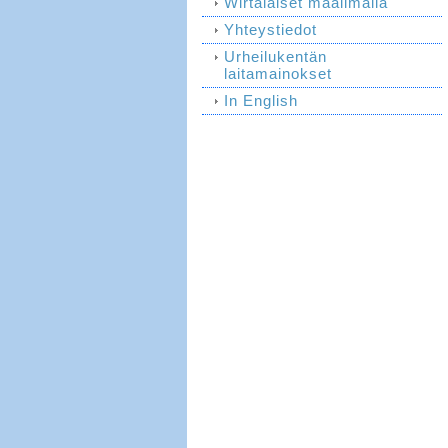
Wirtalaiset maailmalla
Yhteystiedot
Urheilukentän
laitamainokset
In English