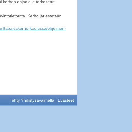
i kerhon ohjaajalle tarkoitetut
vintotietoutta. Kerho järjestetään
ulu/iltapaivakerho-koulussa/ohjelman-
Tehty Yhdistysavaimella
|
Evästeet