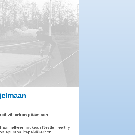
hjelmaan
ltapäiväkerhon pitämisen
in haun jälkeen mukaan Nestlé Healthy
on apuraha iltapäiväkerhon