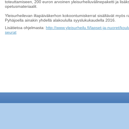
toteuttamiseen, 200 euron arvoinen yleisurheiluvälinepaketti ja lisäks
opetusmateriaalit.
Yleisurheilevan iltapäiväkerhon kokoontumiskerrat sisältävät myös ra
Pyhäjoella ainakin yhdellä alakoululla syyslukukaudella 2016.
Lisätietoa ohjelmasta:
http://www.yleisurheilu.fi/lapset-ja-nuoret/ko
seurat