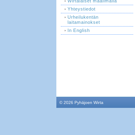
Wirtalaiset maailmalla
Yhteystiedot
Urheilukentän
laitamainokset
In English
©
2026 Pyhäjoen Wirta