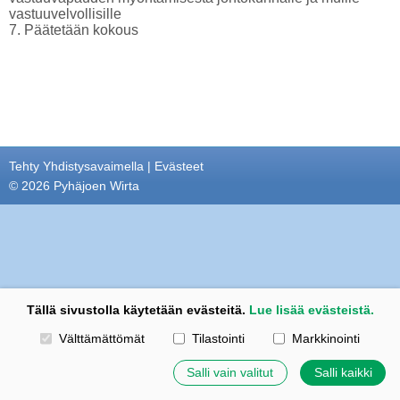
vastuuvelvollisille
7. Päätetään kokous
Tehty Yhdistysavaimella
|
Evästeet
©
2026 Pyhäjoen Wirta
Tällä sivustolla käytetään evästeitä.
Lue lisää evästeistä.
Valitse käytettävät evästeet
Välttämättömät
Tilastointi
Markkinointi
Salli vain valitut
Salli kaikki