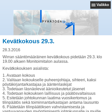
Valikko
Kevätkokous 29.3.
28.3.2016
Wirran sääntömääräinen kevätkokous pidetään 29.3. klo
19.00 alkaen Monitoimitalon aulassa.
Kevätkokouksen asialista:
1. Avataan kokous
2. Valitaan kokoukselle puheenjohtaja, sihteeri, kaksi
pöytäkirjantarkastajaa ja ääntenlaskijat
3. Todetaan läsnäolevat äänioikeutetut jäsenet
4. Todetaan kokouksen laillisuus ja päätösvaltaisuus
5. Esitetään johtokunnan laatima vuosikertomus ja
tilinpäätös sekä toiminnantarkastajan antama lausunto
6. Päätetään tilinpäätöksen vahvistamisesta ja
vastuuvapauden myöntämisestä johtokunnalle ja muille